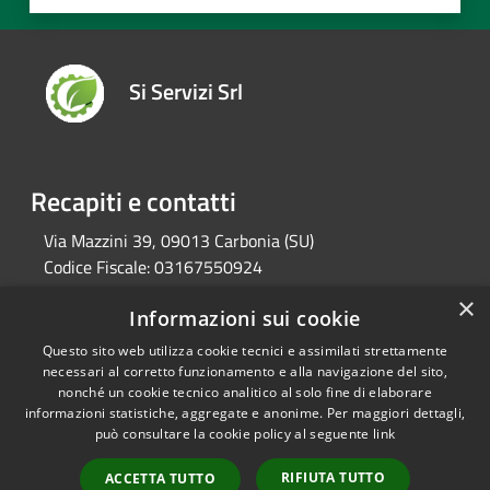
Si Servizi Srl
Recapiti e contatti
Via Mazzini 39, 09013 Carbonia (SU)
Codice Fiscale:
03167550924
P.Iva:
03167550924
×
Informazioni sui cookie
Email:
info@siserviziweb.it
Pec:
siservizisrl@legalmail.it
Questo sito web utilizza cookie tecnici e assimilati strettamente
necessari al corretto funzionamento e alla navigazione del sito,
nonché un cookie tecnico analitico al solo fine di elaborare
informazioni statistiche, aggregate e anonime. Per maggiori dettagli,
RSS
Copyright © 2026 • Si Servizi
può consultare la cookie policy al seguente
link
Accessibilità
Municipium
Srl • Powered by
Privacy
Accesso redazione
•
RIFIUTA TUTTO
ACCETTA TUTTO