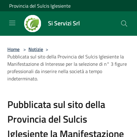
Salta al contenuto principale
Provincia del Sulcis Iglesiente
Si Servizi Srl
Home
>
Notizie
>
Pubblicata sul sito della Provincia del Sulcis Iglesiente la
Manifestazione di Interesse per la selezione di n° 3 figure
professionali da inserire nella società a tempo
indeterminato.
Pubblicata sul sito della
Provincia del Sulcis
Iglesiente la Manifestazione